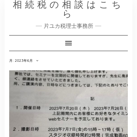
相続税の相談はこち
Skip
to
ら
content
片ユカ税理士事務所
Toggle
Navigation
月:
2023年6月